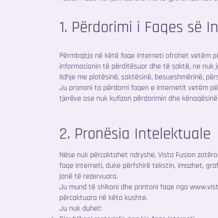
1. Përdorimi i Faqes së I
Përmbajtja në këtë faqe interneti ofrohet vetëm p
informacionin të përditësuar dhe të saktë, ne nuk j
lidhje me plotësinë, saktësinë, besueshmërinë, pë
Ju pranoni ta përdorni faqen e internetit vetëm pë
tjerëve ose nuk kufizon përdorimin dhe kënaqësinë 
2. Pronësia Intelektuale
Nëse nuk përcaktohet ndryshe, Vista Fusion zotëron
faqe interneti, duke përfshirë tekstin, imazhet, graf
janë të rezervuara.
Ju mund të shikoni dhe printoni faqe nga
www.vist
përcaktuara në këto kushte.
Ju nuk duhet: