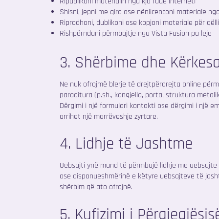
Ripublikoni materialin nga kjo faqe interneti
Shisni, jepni me qira ose nënlicenconi materiale nga
Riprodhoni, dublikoni ose kopjoni materiale për qël
Rishpërndani përmbajtje nga Vista Fusion pa leje
3. Shërbime dhe Kërkes
Ne nuk ofrojmë blerje të drejtpërdrejta online përm
paraqitura (p.sh., kangjella, porta, struktura metal
Dërgimi i një formulari kontakti ose dërgimi i një 
arrihet një marrëveshje zyrtare.
4. Lidhje të Jashtme
Uebsajti ynë mund të përmbajë lidhje me uebsajte 
ose disponueshmërinë e këtyre uebsajteve të jash
shërbim që ato ofrojnë.
5. Kufizimi i Përgjegjësis