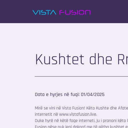
Kushtet dhe Rr
Data e hyrjes në fuqi: 01/04/2025
Mirë se vini në Vista Fusion! Këto Kushte dhe Afate
internetit në
www.vistafusion.live
.
Duke hyrë në këtë faqe interneti, ju i pranoni këto
Fusion nëse nuk jeni dakord me të gjitha kushtet e