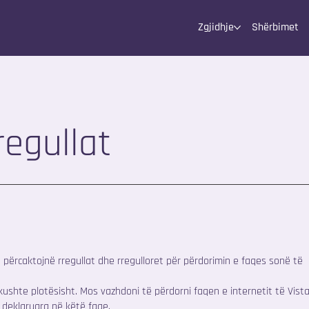
Zgjidhje
Shërbimet
egullat
 përcaktojnë rregullat dhe rregulloret për përdorimin e faqes sonë të
 kushte plotësisht. Mos vazhdoni të përdorni faqen e internetit të Vist
 deklaruara në këtë faqe.