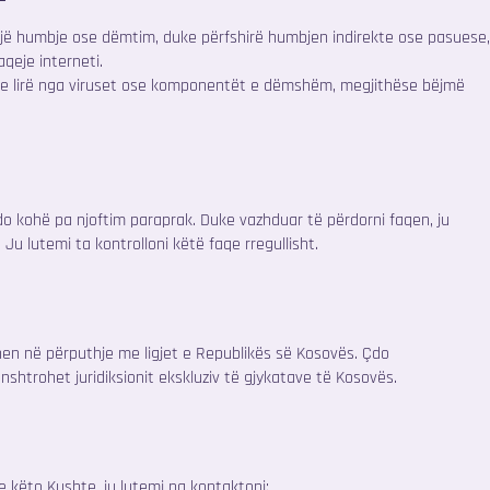
një humbje ose dëmtim, duke përfshirë humbjen indirekte ose pasuese
aqeje interneti.
ë e lirë nga viruset ose komponentët e dëmshëm, megjithëse bëjmë
do kohë pa njoftim paraprak. Duke vazhduar të përdorni faqen, ju
 Ju lutemi ta kontrolloni këtë faqe rregullisht.
en në përputhje me ligjet e Republikës së Kosovës. Çdo
shtrohet juridiksionit ekskluziv të gjykatave të Kosovës.
 këto Kushte, ju lutemi na kontaktoni: