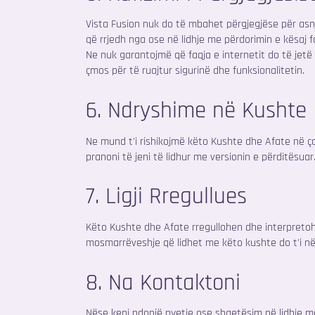
Vista Fusion nuk do të mbahet përgjegjëse për as
që rrjedh nga ose në lidhje me përdorimin e kësaj f
Ne nuk garantojmë që faqja e internetit do të jet
çmos për të ruajtur sigurinë dhe funksionalitetin.
6. Ndryshime në Kushte
Ne mund t'i rishikojmë këto Kushte dhe Afate në ç
pranoni të jeni të lidhur me versionin e përditësuar.
7. Ligji Rregullues
Këto Kushte dhe Afate rregullohen dhe interpretoh
mosmarrëveshje që lidhet me këto kushte do t'i nën
8. Na Kontaktoni
Nëse keni ndonjë pyetje ose shqetësim në lidhje me