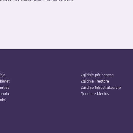
pania jonë
Zgjidhjet tona
dhje
Zgjidhje për banesa
bimet
Zgjidhje Tregtare
ertizë
Zgjidhje Infrastrukturore
pania
Qendra e Medias
akti