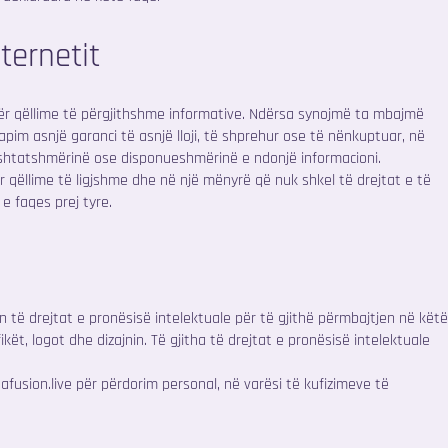
nternetit
ër qëllime të përgjithshme informative. Ndërsa synojmë ta mbajmë
apim asnjë garanci të asnjë lloji, të shprehur ose të nënkuptuar, në
rshtatshmërinë ose disponueshmërinë e ndonjë informacioni.
r qëllime të ligjshme dhe në një mënyrë që nuk shkel të drejtat e të
e faqes prej tyre.
 të drejtat e pronësisë intelektuale për të gjithë përmbajtjen në kët
ikët, logot dhe dizajnin. Të gjitha të drejtat e pronësisë intelektuale
afusion.live
për përdorim personal, në varësi të kufizimeve të