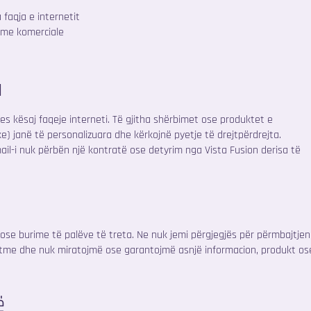
 faqja e internetit
lime komerciale
a
es kësaj faqeje interneti. Të gjitha shërbimet ose produktet e
ike) janë të personalizuara dhe kërkojnë pyetje të drejtpërdrejta.
email-i nuk përbën një kontratë ose detyrim nga Vista Fusion derisa të
ose burime të palëve të treta. Ne nuk jemi përgjegjës për përmbajtjen
tme dhe nuk miratojmë ose garantojmë asnjë informacion, produkt os
ë