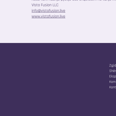
Vista Fusion LLC
info@vistafusion.live
www.vistafusion.live
Kom
Zgji
Shër
Eksp
Kom
Kont