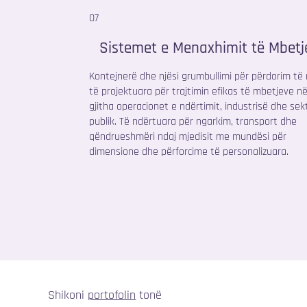
07
Sistemet e Menaxhimit të Mbetj
Kontejnerë dhe njësi grumbullimi për përdorim të 
të projektuara për trajtimin efikas të mbetjeve në
gjitha operacionet e ndërtimit, industrisë dhe sekt
publik. Të ndërtuara për ngarkim, transport dhe
qëndrueshmëri ndaj mjedisit me mundësi për
dimensione dhe përforcime të personalizuara.
Shikoni
portofolin
tonë