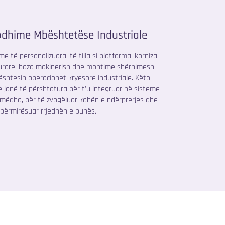
odhime Mbështetëse Industriale
e të personalizuara, të tilla si platforma, korniza
urore, baza makinerish dhe montime shërbimesh
shtesin operacionet kryesore industriale. Këto
je janë të përshtatura për t'u integruar në sisteme
mëdha, për të zvogëluar kohën e ndërprerjes dhe
 përmirësuar rrjedhën e punës.