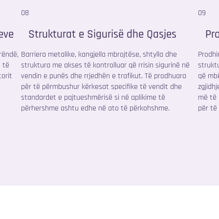
08
09
eve
Strukturat e Sigurisë dhe Qasjes
Pr
rëndë,
Barriera metalike, kangjella mbrojtëse, shtylla dhe
Prodhim
 të
struktura me akses të kontrolluar që rrisin sigurinë në
strukt
orit
vendin e punës dhe rrjedhën e trafikut. Të prodhuara
që mbë
për të përmbushur kërkesat specifike të vendit dhe
zgjidh
standardet e pajtueshmërisë si në aplikime të
më të 
përhershme ashtu edhe në ato të përkohshme.
për të