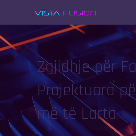
Zgjidhje për F
Projektuara p
më të Larta