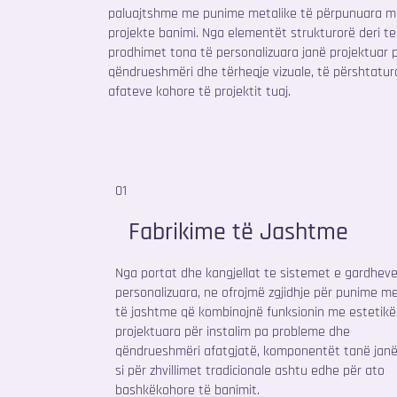
paluajtshme me punime metalike të përpunuara me
projekte banimi. Nga elementët strukturorë deri te 
prodhimet tona të personalizuara janë projektuar 
qëndrueshmëri dhe tërheqje vizuale, të përshtatur
afateve kohore të projektit tuaj.
01
Fabrikime të Jashtme
Nga portat dhe kangjellat te sistemet e gardheve
personalizuara, ne ofrojmë zgjidhje për punime me
të jashtme që kombinojnë funksionin me estetikë
projektuara për instalim pa probleme dhe
qëndrueshmëri afatgjatë, komponentët tanë janë
si për zhvillimet tradicionale ashtu edhe për ato
bashkëkohore të banimit.