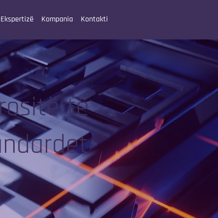
Ekspertizë
Kompania
Kontakti
rositë të
andardet