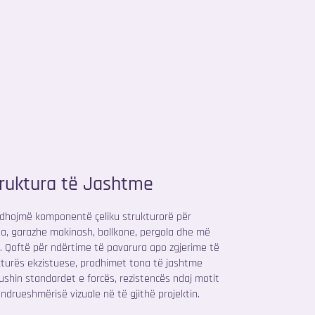
ruktura të Jashtme
dhojmë komponentë çeliku strukturorë për
a, garazhe makinash, ballkone, pergola dhe më
 Qoftë për ndërtime të pavarura apo zgjerime të
kturës ekzistuese, prodhimet tona të jashtme
shin standardet e forcës, rezistencës ndaj motit
ndrueshmërisë vizuale në të gjithë projektin.