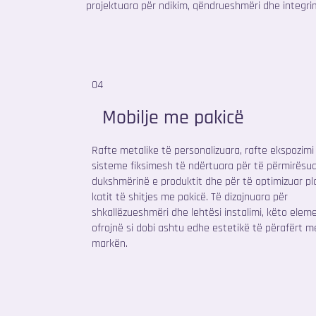
projektuara për ndikim, qëndrueshmëri dhe integri
04
Mobilje me pakicë
Rafte metalike të personalizuara, rafte ekspozimi
sisteme fiksimesh të ndërtuara për të përmirësu
dukshmërinë e produktit dhe për të optimizuar pl
katit të shitjes me pakicë. Të dizajnuara për
shkallëzueshmëri dhe lehtësi instalimi, këto elem
ofrojnë si dobi ashtu edhe estetikë të përafërt m
markën.