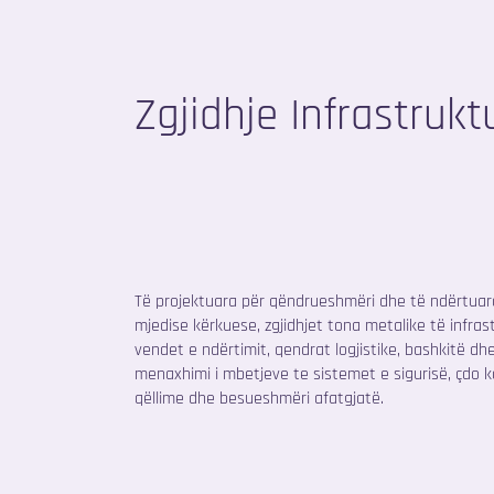
Zgjidhje Infrastrukt
Të projektuara për qëndrueshmëri dhe të ndërtuar
mjedise kërkuese, zgjidhjet tona metalike të infra
vendet e ndërtimit, qendrat logjistike, bashkitë dh
menaxhimi i mbetjeve te sistemet e sigurisë, çdo
qëllime dhe besueshmëri afatgjatë.