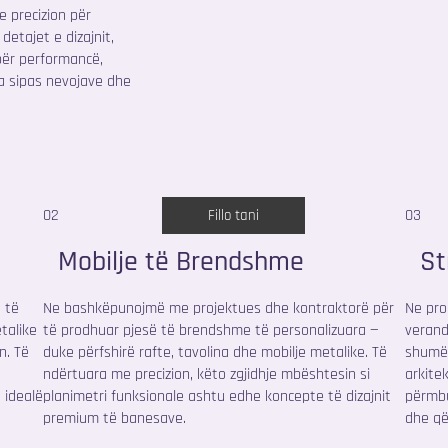
 precizion për
detajet e dizajnit,
për performancë,
a sipas nevojave dhe
02
03
Fillo tani
Mobilje të Brendshme
St
 të
Ne bashkëpunojmë me projektues dhe kontraktorë për
Ne pro
talike
të prodhuar pjesë të brendshme të personalizuara —
verand
n. Të
duke përfshirë rafte, tavolina dhe mobilje metalike. Të
shumë.
ndërtuara me precizion, këto zgjidhje mbështesin si
arkite
 idealë
planimetri funksionale ashtu edhe koncepte të dizajnit
përmbu
premium të banesave.
dhe që