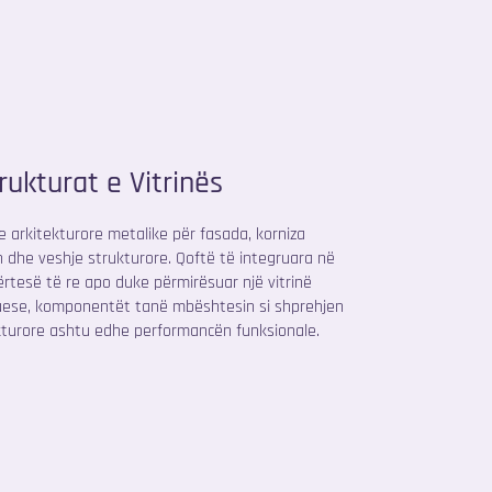
rukturat e Vitrinës
je arkitekturore metalike për fasada, korniza
h dhe veshje strukturore. Qoftë të integruara në
ërtesë të re apo duke përmirësuar një vitrinë
uese, komponentët tanë mbështesin si shprehjen
kturore ashtu edhe performancën funksionale.