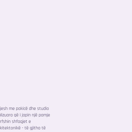
tjesh me pakicë dhe studio
lizuara që i japin një pamje
rfshin shfaqjet e
tektonikë - të gjitha të