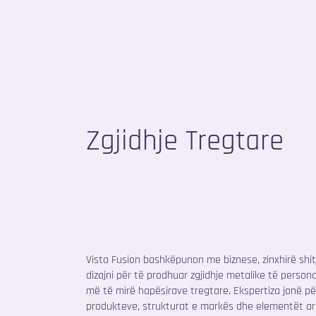
Zgjidhje Tregtare
Vista Fusion bashkëpunon me biznese, zinxhirë shi
dizajni për të prodhuar zgjidhje metalike të persona
më të mirë hapësirave tregtare. Ekspertiza jonë pë
produkteve, strukturat e markës dhe elementët arki