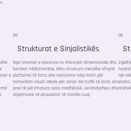
m.
05
06
Strukturat e Sinjalistikës
St
 dhe
Nga totemet e pavarura te shkronjat dimensionale dhe
Zgjidh
ar
kornizat mbështetëse, këto struktura metalike ofrojnë
hyrjes
anet e
platforma të forta dhe rezistente ndaj motit për
një nd
komunikim vizual. Ideale për zonat me trafik të lartë, ato
ekzist
entë
janë të përshtatura sipas madhësisë, vendndodhjes dhe
arkite
e
objektivave të ekspozimit të markës suaj.