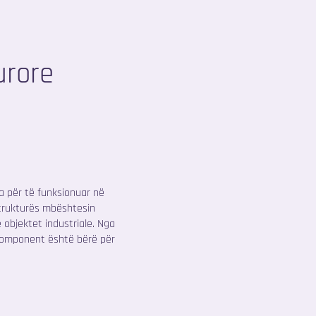
urore
a për të funksionuar në
strukturës mbështesin
e objektet industriale. Nga
 komponent është bërë për