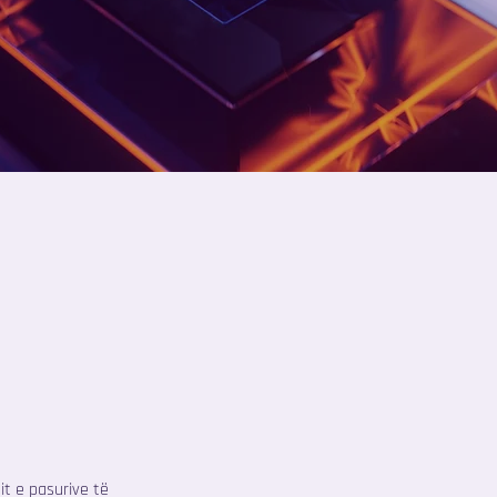
a
it e pasurive të