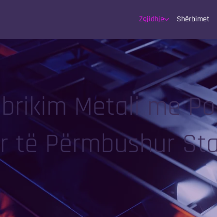
Zgjidhje
Shërbimet
abrikim Metali me Po
ër të Përmbushur St