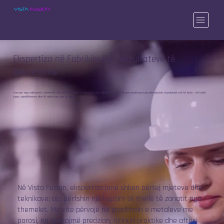
Ekspertiza në Fabrikim Pas Rezultateve të
Besueshme
I besuar nga ndërtuesit, arkitektët dhe profesionistët e industrisë për zgjidhje metalike të personalizuara që përmbushin standardet më të larta - në kohë,
sipas specifikimeve dhe të ndërtuara për të zgjatur.
Në Vista Fusion, ekspertiza jonë shkon përtej mjeteve dhe
teknikave; ajo përfshin një kuptim të thellë të zanatit nga
themelet. Me vite përvojë në prodhimin e metaleve me
porosi, ne aplikojmë precizion, njohuri praktike dhe aftësi