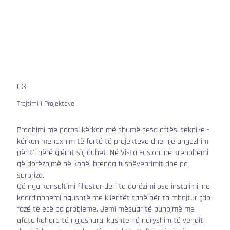
03
Trajtimi i Projekteve
Prodhimi me porosi kërkon më shumë sesa aftësi teknike -
kërkon menaxhim të fortë të projekteve dhe një angazhim
për t'i bërë gjërat siç duhet. Në Vista Fusion, ne krenohemi
që dorëzojmë në kohë, brenda fushëveprimit dhe pa
surpriza.
Që nga konsultimi fillestar deri te dorëzimi ose instalimi, ne
koordinohemi ngushtë me klientët tanë për ta mbajtur çdo
fazë të ecë pa probleme. Jemi mësuar të punojmë me
afate kohore të ngjeshura, kushte në ndryshim të vendit