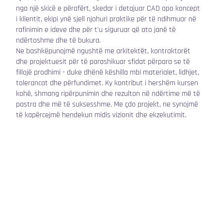
nga një skicë e përafërt, skedar i detajuar CAD apo koncept
i klientit, ekipi ynë sjell njohuri praktike për të ndihmuar në
rafinimin e ideve dhe për t'u siguruar që ato janë të
ndërtoshme dhe të bukura.
Ne bashkëpunojmë ngushtë me arkitektët, kontraktorët
dhe projektuesit për të parashikuar sfidat përpara se të
fillojë prodhimi - duke dhënë këshilla mbi materialet, lidhjet,
tolerancat dhe përfundimet. Ky kontribut i hershëm kursen
kohë, shmang ripërpunimin dhe rezulton në ndërtime më të
pastra dhe më të suksesshme. Me çdo projekt, ne synojmë
të kapërcejmë hendekun midis vizionit dhe ekzekutimit.