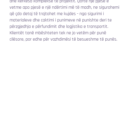
dhe kërkesa komplekse të projektit. Qoftë një pjesë e
vetme apo pjesë e një ndërtimi më të madh, ne sigurohemi
që çdo detaj të trajtohet me kujdes - nga sigurimi i
materialeve dhe caktimi i punimeve në punishte deri te
përzgjedhja e përfundimit dhe logjistika e transportit.
Klientët tanë mbështeten tek ne jo vetëm për punë
cilësore, por edhe për vazhdimësi të besueshme të punës.