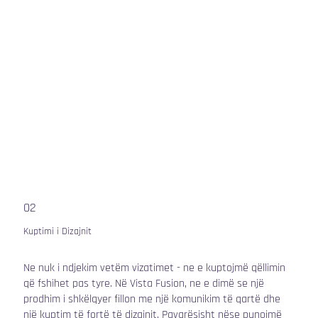
02
Kuptimi i Dizajnit
Ne nuk i ndjekim vetëm vizatimet - ne e kuptojmë qëllimin
që fshihet pas tyre. Në Vista Fusion, ne e dimë se një
prodhim i shkëlqyer fillon me një komunikim të qartë dhe
një kuptim të fortë të dizajnit. Pavarësisht nëse punojmë