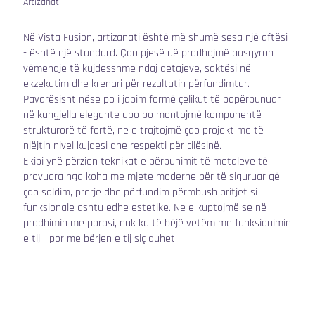
Artizanat
Në Vista Fusion, artizanati është më shumë sesa një aftësi
- është një standard. Çdo pjesë që prodhojmë pasqyron
vëmendje të kujdesshme ndaj detajeve, saktësi në
ekzekutim dhe krenari për rezultatin përfundimtar.
Pavarësisht nëse po i japim formë çelikut të papërpunuar
në kangjella elegante apo po montojmë komponentë
strukturorë të fortë, ne e trajtojmë çdo projekt me të
njëjtin nivel kujdesi dhe respekti për cilësinë.
Ekipi ynë përzien teknikat e përpunimit të metaleve të
provuara nga koha me mjete moderne për të siguruar që
çdo saldim, prerje dhe përfundim përmbush pritjet si
funksionale ashtu edhe estetike. Ne e kuptojmë se në
prodhimin me porosi, nuk ka të bëjë vetëm me funksionimin
e tij - por me bërjen e tij siç duhet.