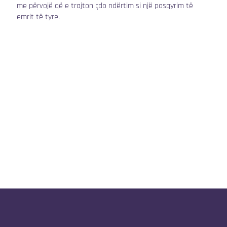
me përvojë që e trajton çdo ndërtim si një pasqyrim të
emrit të tyre.