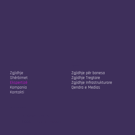
Kompania jonë
Zgjidhjet tona
Zgjidhje
Zgjidhje për banesa
Shërbimet
Zgjidhje Tregtare
Ekspertizë
Zgjidhje Infrastrukturore
Kompania
Qendra e Medias
Kontakti
Informacione Kontakti
Rr. Sokol Sopi A2/22
10000, Prishtina, Kosovë
info@vistafusion.live