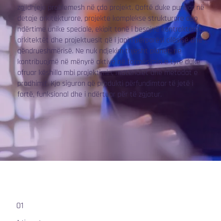
zgjidhjeje problemesh në çdo projekt. Qoftë duke punuar në
detaje arkitekturore, projekte komplekse strukturore apo
ndërtime unike speciale, ekipit tonë i besojnë kontraktorët,
arkitektët dhe projektuesit që i japin përparësi cilësisë dhe
qëndrueshmërisë. Ne nuk ndjekim thjesht planet; ne
kontribuojmë në mënyrë aktive në formësimin e tyre duke
ofruar këshilla mbi projektimin, materialet dhe metodat e
prodhimit. Kjo siguron që produkti përfundimtar të jetë i
fortë, funksional dhe i ndërtuar për të zgjatur.
01