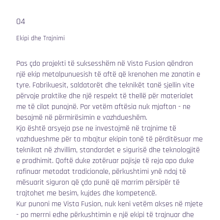
04
Ekipi dhe Trajnimi
Pas çdo projekti të suksesshëm në Vista Fusion qëndron
një ekip metalpunuesish të aftë që krenohen me zanatin e
tyre. Fabrikuesit, saldatorët dhe teknikët tanë sjellin vite
përvoje praktike dhe një respekt të thellë për materialet
me të cilat punojnë. Por vetëm aftësia nuk mjafton - ne
besojmë në përmirësimin e vazhdueshëm.
Kjo është arsyeja pse ne investojmë në trajnime të
vazhdueshme për ta mbajtur ekipin tonë të përditësuar me
teknikat në zhvillim, standardet e sigurisë dhe teknologjitë
e prodhimit. Qoftë duke zotëruar pajisje të reja apo duke
rafinuar metodat tradicionale, përkushtimi ynë ndaj të
mësuarit siguron që çdo punë që marrim përsipër të
trajtohet me besim, kujdes dhe kompetencë.
Kur punoni me Vista Fusion, nuk keni vetëm akses në mjete
- po merrni edhe përkushtimin e një ekipi të trajnuar dhe