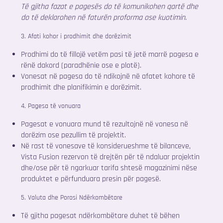
Të gjitha fazat e pagesës do të komunikohen qartë dhe
do të deklarohen në faturën proforma ose kuotimin.
3. Afati kohor i prodhimit dhe dorëzimit
Prodhimi do të fillojë vetëm pasi të jetë marrë pagesa e
rënë dakord (paradhënie ose e plotë).
Vonesat në pagesa do të ndikojnë në afatet kohore të
prodhimit dhe planifikimin e dorëzimit.
4. Pagesa të vonuara
Pagesat e vonuara mund të rezultojnë në vonesa në
dorëzim ose pezullim të projektit.
Në rast të vonesave të konsiderueshme të bilanceve,
Vista Fusion rezervon të drejtën për të ndaluar projektin
dhe/ose për të ngarkuar tarifa shtesë magazinimi nëse
produktet e përfunduara presin për pagesë.
5. Valuta dhe Porosi Ndërkombëtare
Të gjitha pagesat ndërkombëtare duhet të bëhen