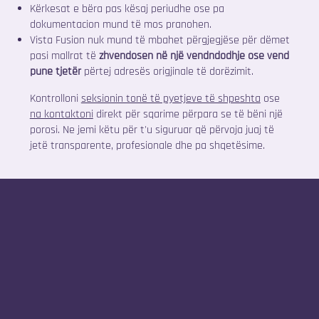
Kërkesat e bëra pas kësaj periudhe ose pa
dokumentacion mund të mos pranohen.
Vista Fusion nuk mund të mbahet përgjegjëse për dëmet
pasi mallrat të
zhvendosen në një vendndodhje ose vend
pune tjetër
përtej adresës origjinale të dorëzimit.
Kontrolloni
seksionin tonë të pyetjeve të shpeshta
ose
na kontaktoni
direkt për sqarime përpara se të bëni një
porosi. Ne jemi këtu për t'u siguruar që përvoja juaj të
jetë transparente, profesionale dhe pa shqetësime.