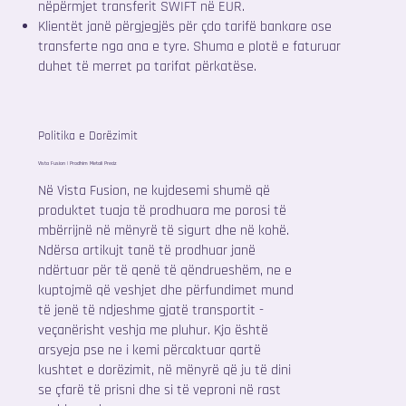
nëpërmjet transferit SWIFT në EUR.
Klientët janë përgjegjës për çdo tarifë bankare ose
transferte nga ana e tyre. Shuma e plotë e faturuar
duhet të merret pa tarifat përkatëse.
Politika e Dorëzimit
Vista Fusion | Prodhim Metali Preciz
Në Vista Fusion, ne kujdesemi shumë që
produktet tuaja të prodhuara me porosi të
mbërrijnë në mënyrë të sigurt dhe në kohë.
Ndërsa artikujt tanë të prodhuar janë
ndërtuar për të qenë të qëndrueshëm, ne e
kuptojmë që veshjet dhe përfundimet mund
të jenë të ndjeshme gjatë transportit -
veçanërisht veshja me pluhur. Kjo është
arsyeja pse ne i kemi përcaktuar qartë
kushtet e dorëzimit, në mënyrë që ju të dini
se çfarë të prisni dhe si të veproni në rast