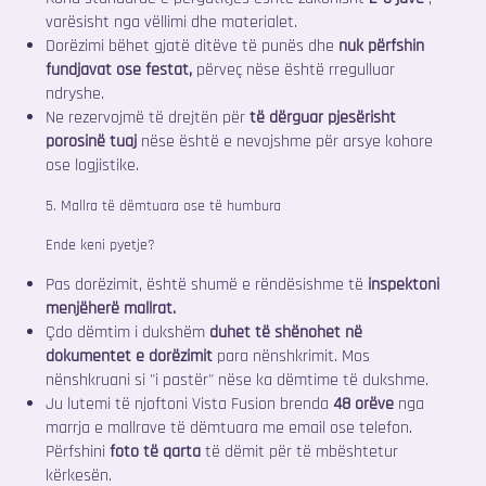
varësisht nga vëllimi dhe materialet.
Dorëzimi bëhet gjatë ditëve të punës dhe
nuk përfshin
fundjavat ose festat,
përveç nëse është rregulluar
ndryshe.
Ne rezervojmë të drejtën për
të dërguar pjesërisht
porosinë tuaj
nëse është e nevojshme për arsye kohore
ose logjistike.
5. Mallra të dëmtuara ose të humbura
Ende keni pyetje?
Pas dorëzimit, është shumë e rëndësishme të
inspektoni
menjëherë mallrat.
Çdo dëmtim i dukshëm
duhet të shënohet në
dokumentet e dorëzimit
para nënshkrimit. Mos
nënshkruani si "i pastër" nëse ka dëmtime të dukshme.
Ju lutemi të njoftoni Vista Fusion brenda
48 orëve
nga
marrja e mallrave të dëmtuara me email ose telefon.
Përfshini
foto të qarta
të dëmit për të mbështetur
kërkesën.