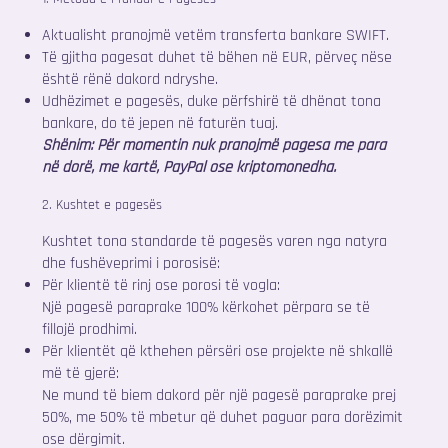
Aktualisht pranojmë vetëm transferta bankare SWIFT.
Të gjitha pagesat duhet të bëhen në EUR, përveç nëse
është rënë dakord ndryshe.
Udhëzimet e pagesës, duke përfshirë të dhënat tona
bankare, do të jepen në faturën tuaj.
Shënim: Për momentin nuk pranojmë pagesa me para
në dorë, me kartë, PayPal ose kriptomonedha.
2. Kushtet e pagesës
Kushtet tona standarde të pagesës varen nga natyra
dhe fushëveprimi i porosisë:
Për klientë të rinj ose porosi të vogla:
Një pagesë paraprake 100% kërkohet përpara se të
fillojë prodhimi.
Për klientët që kthehen përsëri ose projekte në shkallë
më të gjerë:
Ne mund të biem dakord për një pagesë paraprake prej
50%, me 50% të mbetur që duhet paguar para dorëzimit
ose dërgimit.