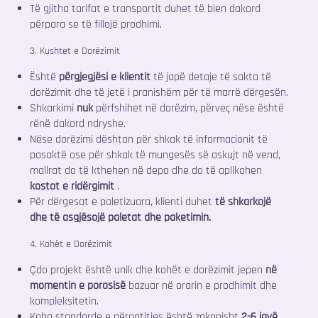
Të gjitha tarifat e transportit duhet të bien dakord
përpara se të fillojë prodhimi.
3. Kushtet e Dorëzimit
Është
përgjegjësi e klientit
të japë detaje të sakta të
dorëzimit dhe të jetë i pranishëm për të marrë dërgesën.
Shkarkimi
nuk
përfshihet në dorëzim, përveç nëse është
rënë dakord ndryshe.
Nëse dorëzimi dështon për shkak të informacionit të
pasaktë ose për shkak të mungesës së askujt në vend,
mallrat do të kthehen në depo dhe do të aplikohen
kostot e ridërgimit
.
Për dërgesat e paletizuara, klienti duhet
të shkarkojë
dhe të asgjësojë paletat dhe paketimin.
4. Kohët e Dorëzimit
Çdo projekt është unik dhe kohët e dorëzimit jepen
në
momentin e porosisë
bazuar në orarin e prodhimit dhe
kompleksitetin.
Koha standarde e përgatitjes është zakonisht
2-6 javë
,