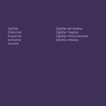
Kompania jonë
Zgjidhjet tona
Zgjidhje
Zgjidhje për banesa
Shërbimet
Zgjidhje Tregtare
Ekspertizë
Zgjidhje Infrastrukturore
Kompania
Qendra e Medias
Kontakti
Informacione Kontakti
Rr. Sokol Sopi A2/22
10000, Prishtina, Kosovë
info@vistafusion.live
+38348334245