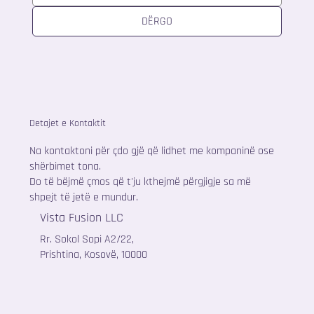
DËRGO
Detajet e Kontaktit
Na kontaktoni për çdo gjë që lidhet me kompaninë ose
shërbimet tona.
Do të bëjmë çmos që t'ju kthejmë përgjigje sa më
shpejt të jetë e mundur.
Vista Fusion LLC
Rr. Sokol Sopi A2/22,
Prishtina, Kosovë, 10000