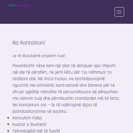
Na Kontaktoni
Le të diskutojmë projektin tuaj!
Pavarësisht nëse keni një plan të detajuar apo thjesht
një ide të përafërt, ne jemi këtu për t'ju ndihmuar ta
realizoni atë. Në Vista Fusion, ne bashkëpunojmë
ngushtë me arkitektë, kontraktorë dhe biznese për të
ofruar zgjidhje metalike të personalizuara që përputhen
me vizionin tuaj dhe përmbushin standardet më të larta.
Na kontaktoni sot — le të ndërtojmë diçka të
jashtëzakonshme së bashku.
Konsultim Falas
Kuotat e Buxhetit
Teknologjitë më të fundit