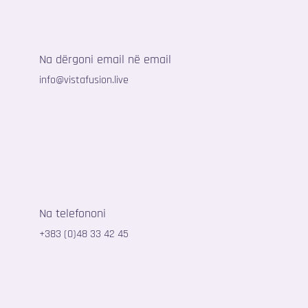
Na dërgoni email në email
info@vistafusion.live
Na telefononi
+383 (0)48 33 42 45