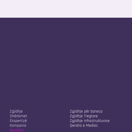
Kompania jonë
Zgjidhjet tona
Zgjidhje
Zgjidhje për banesa
Shërbimet
Zgjidhje Tregtare
Ekspertizë
Zgjidhje Infrastrukturore
Kompania
Qendra e Medias
Kontakti