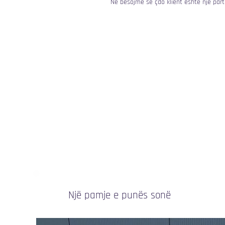
Ne besojmë se çdo klient është një part
Një pamje e punës sonë