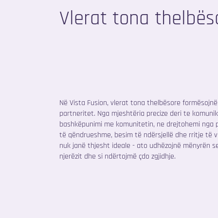
Vlerat tona thelbës
Në Vista Fusion, vlerat tona thelbësore formësojnë
partneritet. Nga mjeshtëria precize deri te komuni
bashkëpunimi me komunitetin, ne drejtohemi nga pa
të qëndrueshme, besim të ndërsjellë dhe rritje të
nuk janë thjesht ideale - ato udhëzojnë mënyrën se 
njerëzit dhe si ndërtojmë çdo zgjidhje.