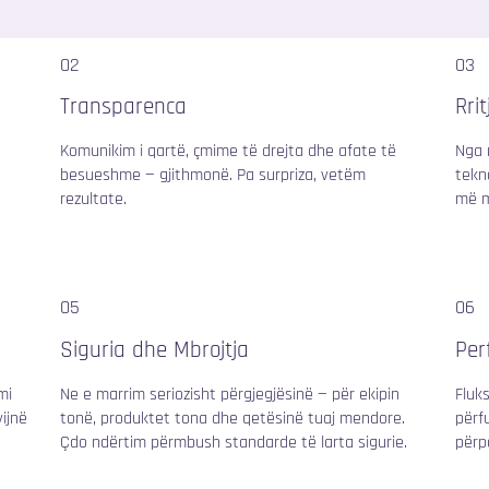
02
03
Transparenca
Rri
Komunikim i qartë, çmime të drejta dhe afate të
Nga r
besueshme — gjithmonë. Pa surpriza, vetëm
tekn
rezultate.
më m
05
06
Siguria dhe Mbrojtja
Per
mi
Ne e marrim seriozisht përgjegjësinë — për ekipin
Fluk
vijnë
tonë, produktet tona dhe qetësinë tuaj mendore.
përf
Çdo ndërtim përmbush standarde të larta sigurie.
përp