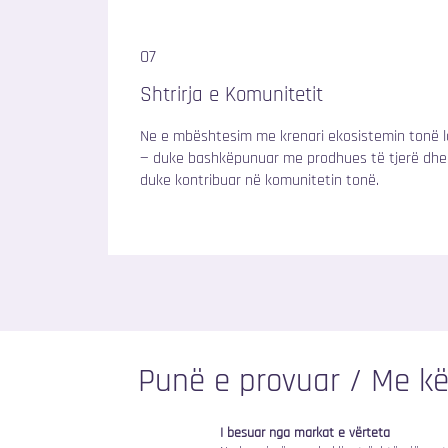
07
Shtrirja e Komunitetit
Ne e mbështesim me krenari ekosistemin tonë l
— duke bashkëpunuar me prodhues të tjerë dhe
duke kontribuar në komunitetin tonë.
Punë e provuar / Me k
I besuar nga markat e vërteta