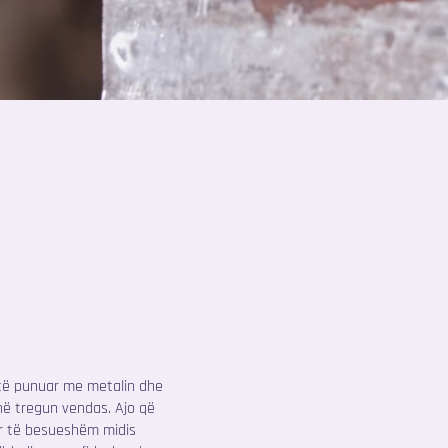
r të punuar me metalin dhe
 në tregun vendas. Ajo që
mër të besueshëm midis