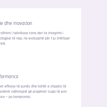
tje dhe Inovacion
afinimi i teknikave tona deri te integrimi i
ologjive të reja, ne evoluojmë për t'ju shërbyer
irë.
formanca
set efikase të punës dhe kohët e shpejta të
undimit ndihmojnë që projektet tuaja të ecin
ara — pa kompromis.