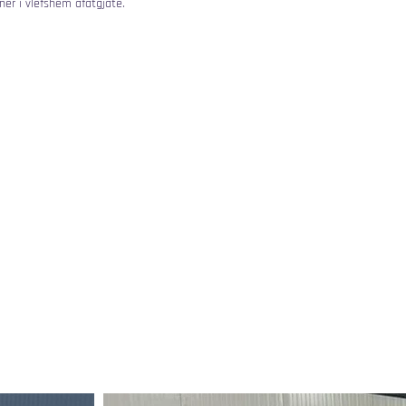
ner i vlefshëm afatgjatë.