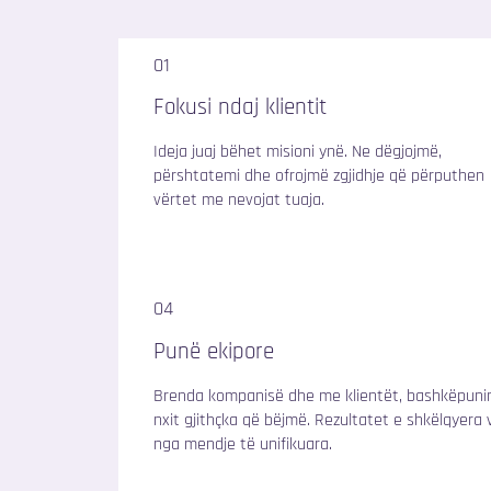
01
Fokusi ndaj klientit
Ideja juaj bëhet misioni ynë. Ne dëgjojmë,
përshtatemi dhe ofrojmë zgjidhje që përputhen
vërtet me nevojat tuaja.
04
Punë ekipore
Brenda kompanisë dhe me klientët, bashkëpuni
nxit gjithçka që bëjmë. Rezultatet e shkëlqyera 
nga mendje të unifikuara.