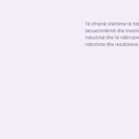
Të ofrojmë shërbime të fab
besueshmërinë dhe kreativi
industrisë dhe të ndërtoj
ndershme dhe rezultateve 