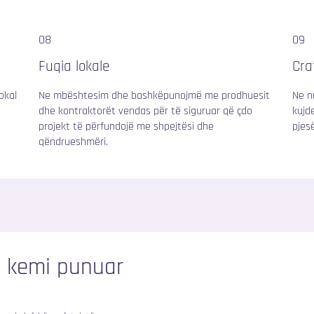
08
09
Fuqia lokale
Cra
okal
Ne mbështesim dhe bashkëpunojmë me prodhuesit
Ne n
dhe kontraktorët vendas për të siguruar që çdo
kujd
projekt të përfundojë me shpejtësi dhe
pjes
qëndrueshmëri.
ë kemi punuar