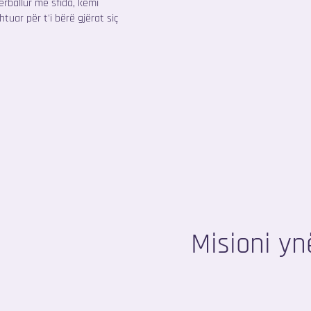
rballur me sfida, kemi
uar për t'i bërë gjërat siç
Misioni yn