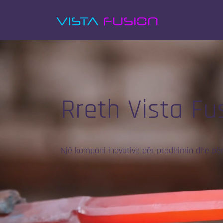
Rreth Vista Fu
Një kompani inovative për prodhimin dhe pë