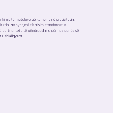
rikimit të metaleve që kombinojnë precizitetin,
tetin. Ne synojmë të rrisim standardet e
më partneritete të qëndrueshme përmes punës së
të shkëlqyera.