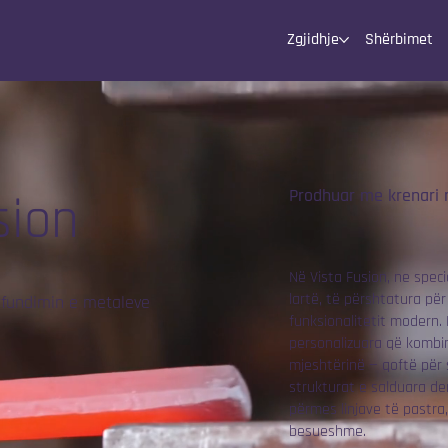
Zgjidhje
Shërbimet
Prodhuar me krenari n
sion
Në Vista Fusion, ne spec
lartë, të përshtatura pë
rfundimin e metaleve
funksionalitetit modern. 
personalizuara që kombin
mjeshtërinë — qoftë për 
strukturat e salduara de
përmes linjave të pastra
besueshme.