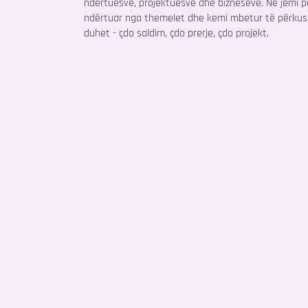
ndërtuesve, projektuesve dhe bizneseve. Ne jemi pë
ndërtuar nga themelet dhe kemi mbetur të përkusht
duhet - çdo saldim, çdo prerje, çdo projekt.