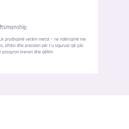
ftsmanship
uk prodhojmë vetëm metal — ne ndërtojmë me
es, aftësi dhe precizion për t'u siguruar që çdo
ë pasqyron krenari dhe qëllim.