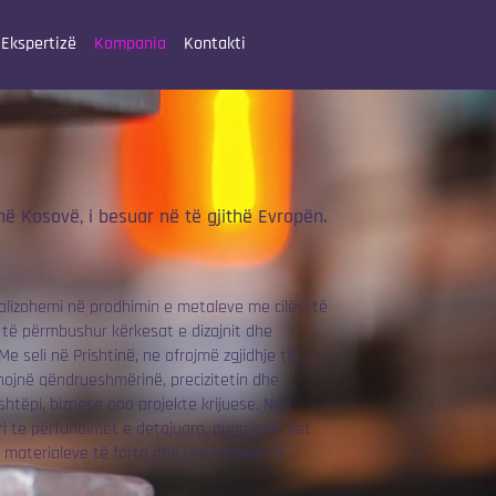
Ekspertizë
Kompania
Kontakti
ë Kosovë, i besuar në të gjithë Evropën.
ializohemi në prodhimin e metaleve me cilësi të
r të përmbushur kërkesat e dizajnit dhe
Me seli në Prishtinë, ne ofrojmë zgjidhje të
ojnë qëndrueshmërinë, precizitetin dhe
shtëpi, biznese apo projekte krijuese. Nga
ri te përfundimet e detajuara, puna jonë flet
, materialeve të forta dhe rezultateve të