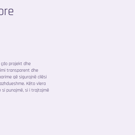
ore
 çdo projekt dhe
kimi transparent dhe
rime që sigurojnë cilësi
 vazhdueshme. Këto vlera
si punojmë, si i trajtojmë