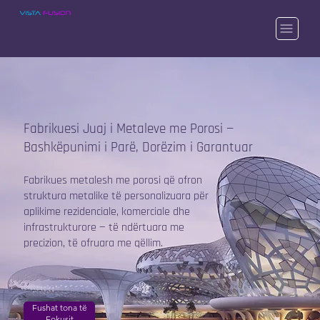
Fabrikuesi Juaj i Metaleve me Porosi —
Bashkëpunimi i Parë, Dorëzim i Garantuar
Fabrikues metalesh me porosi që ofron
struktura metalike të personalizuara për
aplikime rezidenciale, komerciale dhe
infrastrukturore — të ndërtuara me
precizion, të ofruara me qëllim.
Fushat tona të
Fokusit