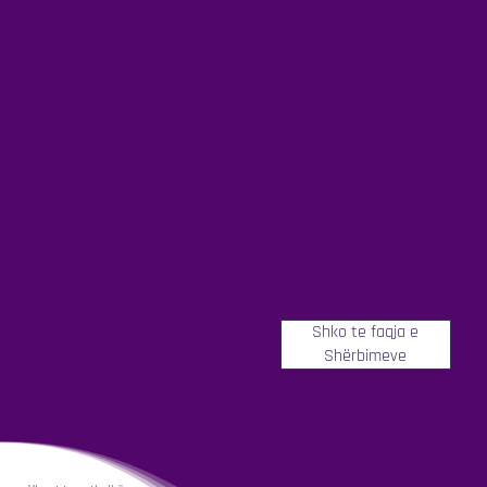
Shko te faqja e
Shërbimeve