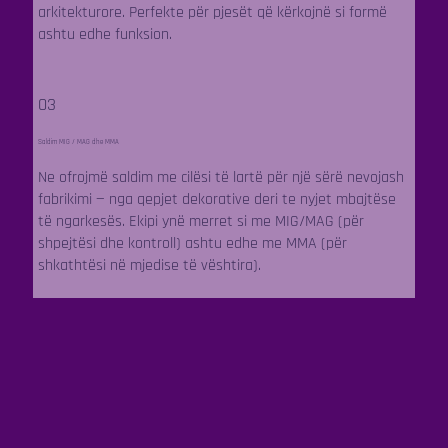
arkitekturore. Perfekte për pjesët që kërkojnë si formë
ashtu edhe funksion.
03
Saldim MIG / MAG dhe MMA
Ne ofrojmë saldim me cilësi të lartë për një sërë nevojash
fabrikimi — nga qepjet dekorative deri te nyjet mbajtëse
të ngarkesës. Ekipi ynë merret si me MIG/MAG (për
shpejtësi dhe kontroll) ashtu edhe me MMA (për
shkathtësi në mjedise të vështira).