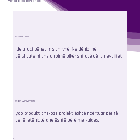
Vlerat tona thelbësore
Customer Focus
Ideja juaj bëhet misioni ynë. Ne dëgjojmë,
përshtatemi dhe ofrojmë pikërisht atë që ju nevojitet.
Quality Over Everything
Çdo produkt dhe/ose projekt është ndërtuar për të
qenë jetëgjatë dhe është bërë me kujdes.