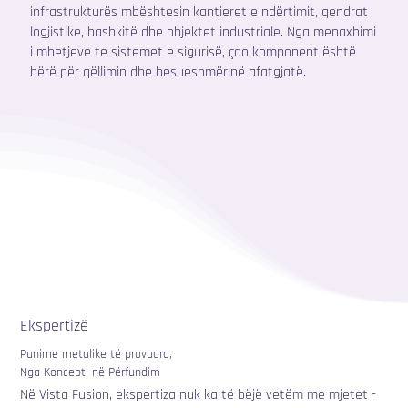
infrastrukturës mbështesin kantieret e ndërtimit, qendrat
logjistike, bashkitë dhe objektet industriale. Nga menaxhimi
i mbetjeve te sistemet e sigurisë, çdo komponent është
bërë për qëllimin dhe besueshmërinë afatgjatë.
Ekspertizë
Punime metalike të provuara,
Nga Koncepti në Përfundim
Në Vista Fusion, ekspertiza nuk ka të bëjë vetëm me mjetet -