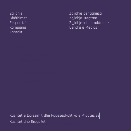
Kompania jonë
Zgjidhjet tona
Zgjidhje
Zgjidhje për banesa
Shërbimet
Zgjidhje Tregtare
Ekspertizë
Zgjidhje Infrastrukturore
Kompania
Qendra e Medias
Kontakti
Informacione Kontakti
Rr. Sokol Sopi A2/22
10000, Prishtina, Kosovë
info@vistafusion.live
+38348334245
Kushtet e Dorëzimit dhe Pagesës
Politika e Privatësisë
Kushtet dhe Rregullat
© 2025 nga Vista Fusion LLC