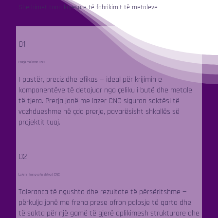
Shërbimet tona kryesore të fabrikimit të metaleve
01
Prerje me lazer CNC
I pastër, preciz dhe efikas — ideal për krijimin e
komponentëve të detajuar nga çeliku i butë dhe metale
të tjera. Prerja jonë me lazer CNC siguron saktësi të
vazhdueshme në çdo prerje, pavarësisht shkallës së
projektit tuaj.
02
Lakimi i frenave të shtypit CNC
Toleranca të ngushta dhe rezultate të përsëritshme —
përkulja jonë me frena prese ofron palosje të qarta dhe
të sakta për një gamë të gjerë aplikimesh strukturore dhe