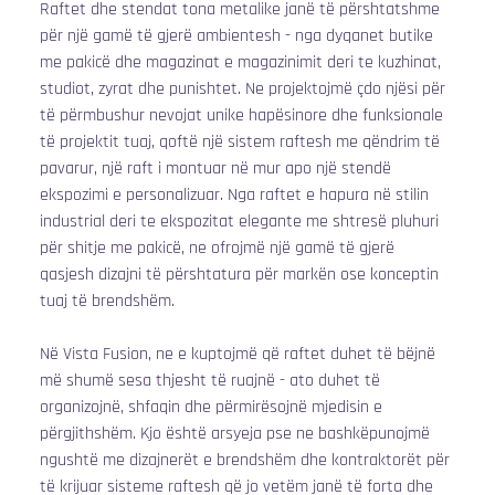
Raftet dhe stendat tona metalike janë të përshtatshme 
për një gamë të gjerë ambientesh - nga dyqanet butike 
me pakicë dhe magazinat e magazinimit deri te kuzhinat, 
studiot, zyrat dhe punishtet. Ne projektojmë çdo njësi për 
të përmbushur nevojat unike hapësinore dhe funksionale 
të projektit tuaj, qoftë një sistem raftesh me qëndrim të 
pavarur, një raft i montuar në mur apo një stendë 
ekspozimi e personalizuar. Nga raftet e hapura në stilin 
industrial deri te ekspozitat elegante me shtresë pluhuri 
për shitje me pakicë, ne ofrojmë një gamë të gjerë 
qasjesh dizajni të përshtatura për markën ose konceptin 
tuaj të brendshëm.
Në Vista Fusion, ne e kuptojmë që raftet duhet të bëjnë 
më shumë sesa thjesht të ruajnë - ato duhet të 
organizojnë, shfaqin dhe përmirësojnë mjedisin e 
përgjithshëm. Kjo është arsyeja pse ne bashkëpunojmë 
ngushtë me dizajnerët e brendshëm dhe kontraktorët për 
të krijuar sisteme raftesh që jo vetëm janë të forta dhe 