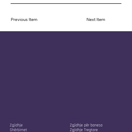
Previous Item
Next Item
Kompania jonë
Zgjidhjet tona
Zgjidhje
Zgjidhje për banesa
Shërbimet
Zgjidhje Tregtare