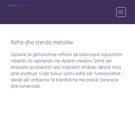
Rafte dhe stenda metalike
Opsione të gjithanshme raftesh që balancojnë kapacitetin
mbajtës të ngarkesës me dizajnin modern. Qoftë për
ekspozim produktesh apo organizim shtëpie, njësitë tona
janë prodhuar si për bukuri ashtu edhe për funksionalitet -
ideale për ambiente të brendshme me pakicë, banesore
dhe komerciale.