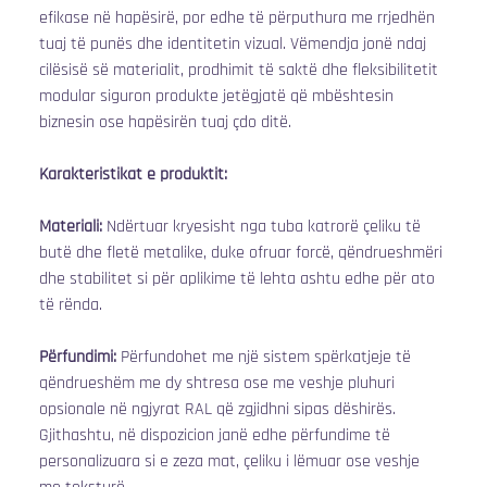
efikase në hapësirë, por edhe të përputhura me rrjedhën 
tuaj të punës dhe identitetin vizual. Vëmendja jonë ndaj 
cilësisë së materialit, prodhimit të saktë dhe fleksibilitetit 
modular siguron produkte jetëgjatë që mbështesin 
biznesin ose hapësirën tuaj çdo ditë.
Karakteristikat e produktit:
Materiali:
 Ndërtuar kryesisht nga tuba katrorë çeliku të 
butë dhe fletë metalike, duke ofruar forcë, qëndrueshmëri 
dhe stabilitet si për aplikime të lehta ashtu edhe për ato 
të rënda.
Përfundimi:
 Përfundohet me një sistem spërkatjeje të 
qëndrueshëm me dy shtresa ose me veshje pluhuri 
opsionale në ngjyrat RAL që zgjidhni sipas dëshirës. 
Gjithashtu, në dispozicion janë edhe përfundime të 
personalizuara si e zeza mat, çeliku i lëmuar ose veshje 