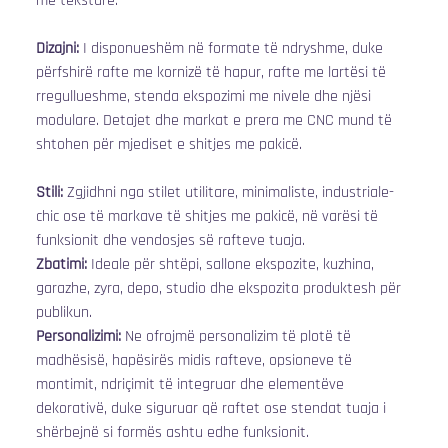
me teksturë.
Dizajni:
 I disponueshëm në formate të ndryshme, duke 
përfshirë rafte me kornizë të hapur, rafte me lartësi të 
rregullueshme, stenda ekspozimi me nivele dhe njësi 
modulare. Detajet dhe markat e prera me CNC mund të 
shtohen për mjediset e shitjes me pakicë.
Stili:
 Zgjidhni nga stilet utilitare, minimaliste, industriale-
chic ose të markave të shitjes me pakicë, në varësi të 
funksionit dhe vendosjes së rafteve tuaja.
Zbatimi:
 Ideale për shtëpi, sallone ekspozite, kuzhina, 
garazhe, zyra, depo, studio dhe ekspozita produktesh për 
publikun.
Personalizimi:
 Ne ofrojmë personalizim të plotë të 
madhësisë, hapësirës midis rafteve, opsioneve të 
montimit, ndriçimit të integruar dhe elementëve 
dekorativë, duke siguruar që raftet ose stendat tuaja i 
shërbejnë si formës ashtu edhe funksionit.