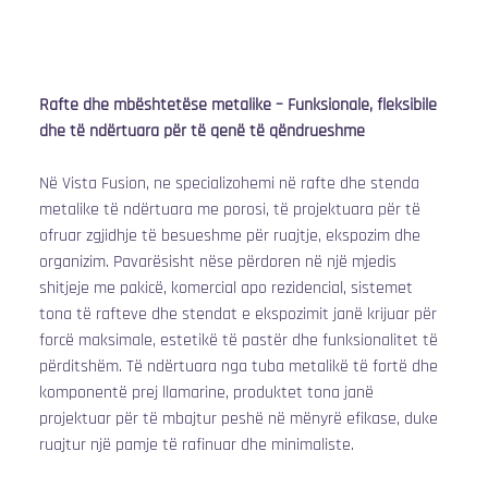
Rafte dhe mbështetëse metalike – Funksionale, fleksibile 
dhe të ndërtuara për të qenë të qëndrueshme
Në Vista Fusion, ne specializohemi në rafte dhe stenda 
metalike të ndërtuara me porosi, të projektuara për të 
ofruar zgjidhje të besueshme për ruajtje, ekspozim dhe 
organizim. Pavarësisht nëse përdoren në një mjedis 
shitjeje me pakicë, komercial apo rezidencial, sistemet 
tona të rafteve dhe stendat e ekspozimit janë krijuar për 
forcë maksimale, estetikë të pastër dhe funksionalitet të 
përditshëm. Të ndërtuara nga tuba metalikë të fortë dhe 
komponentë prej llamarine, produktet tona janë 
projektuar për të mbajtur peshë në mënyrë efikase, duke 
ruajtur një pamje të rafinuar dhe minimaliste.