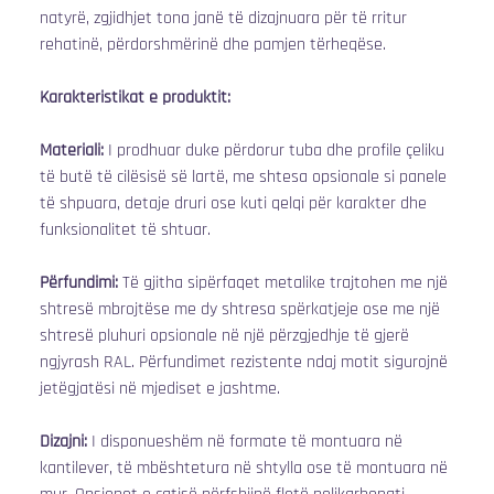
natyrë, zgjidhjet tona janë të dizajnuara për të rritur 
rehatinë, përdorshmërinë dhe pamjen tërheqëse.
Karakteristikat e produktit:
Materiali:
 I prodhuar duke përdorur tuba dhe profile çeliku 
të butë të cilësisë së lartë, me shtesa opsionale si panele 
të shpuara, detaje druri ose kuti qelqi për karakter dhe 
funksionalitet të shtuar.
Përfundimi:
 Të gjitha sipërfaqet metalike trajtohen me një 
shtresë mbrojtëse me dy shtresa spërkatjeje ose me një 
shtresë pluhuri opsionale në një përzgjedhje të gjerë 
ngjyrash RAL. Përfundimet rezistente ndaj motit sigurojnë 
jetëgjatësi në mjediset e jashtme.
Dizajni:
 I disponueshëm në formate të montuara në 
kantilever, të mbështetura në shtylla ose të montuara në 