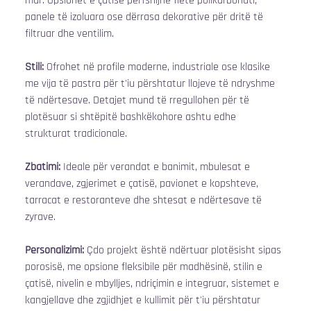
mur. Opsionet e çatisë përfshijnë fletë polikarbonati, 
panele të izoluara ose dërrasa dekorative për dritë të 
filtruar dhe ventilim.
Stili:
 Ofrohet në profile moderne, industriale ose klasike 
me vija të pastra për t'iu përshtatur llojeve të ndryshme 
të ndërtesave. Detajet mund të rregullohen për të 
plotësuar si shtëpitë bashkëkohore ashtu edhe 
strukturat tradicionale.
Zbatimi:
 Ideale për verandat e banimit, mbulesat e 
verandave, zgjerimet e çatisë, pavionet e kopshteve, 
tarracat e restoranteve dhe shtesat e ndërtesave të 
zyrave.
Personalizimi:
 Çdo projekt është ndërtuar plotësisht sipas 
porosisë, me opsione fleksibile për madhësinë, stilin e 
çatisë, nivelin e mbylljes, ndriçimin e integruar, sistemet e 
kangjellave dhe zgjidhjet e kullimit për t'iu përshtatur 