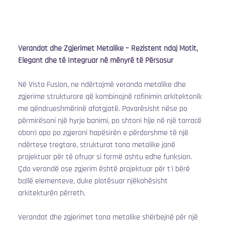
Verandat dhe Zgjerimet Metalike – Rezistent ndaj Motit, 
Elegant dhe të Integruar në mënyrë të Përsosur
Në Vista Fusion, ne ndërtojmë veranda metalike dhe 
zgjerime strukturore që kombinojnë rafinimin arkitektonik 
me qëndrueshmërinë afatgjatë. Pavarësisht nëse po 
përmirësoni një hyrje banimi, po shtoni hije në një tarracë 
oborri apo po zgjeroni hapësirën e përdorshme të një 
ndërtese tregtare, strukturat tona metalike janë 
projektuar për të ofruar si formë ashtu edhe funksion. 
Çdo verandë ose zgjerim është projektuar për t'i bërë 
ballë elementeve, duke plotësuar njëkohësisht 
arkitekturën përreth.
Verandat dhe zgjerimet tona metalike shërbejnë për një 