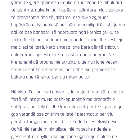
gamë të gjerë qëllimesh - duke ofruar zona të mbuluara 
të jashtme, duke krijuar hapësira kalimtare midis zonave 
të brendshme dhe të jashtme, ose duke zgjeruar 
hapësirën e dyshemesë për përdorim mikpritës, shitje me 
pakicë ose banesor. Të ndërtuara nga korniza çeliku të 
forta dhe të përfunduara me mundësi çatie dhe veshjeje 
me cilësi të lartë, këto shtesa janë bërë për të zgjatur, 
duke ofruar një estetikë të pastër dhe moderne. Ne 
krenohemi që prodhojmë struktura që nuk janë vetëm 
strukturisht të shëndosha, por edhe me përmasa të 
bukura dhe të lehta për t'u mirëmbajtur.
Në Vista Fusion, ne i qasemi çdo projekti me një fokus të 
fortë në integrim. Ne bashkëpunojmë me pronarët e 
shtëpive, arkitektët dhe kontraktorët për të siguruar që 
çdo verandë ose zgjerim të jetë i përshtatur për t'iu 
përshtatur gjurmës dhe stilit të ndërtesës ekzistuese. 
Qoftë një tendë minimaliste, një hapësirë ndenjeje 
pjesërisht e mbyllur ose një zonë ngrënieje e plotë në 