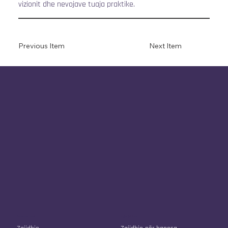
vizionit dhe nevojave tuaja praktike.
Previous Item
Next Item
Kompania jonë
Zgjidhjet tona