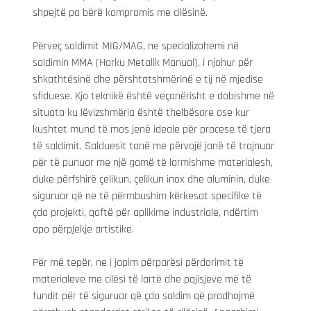
shpejtë pa bërë kompromis me cilësinë.
Përveç saldimit MIG/MAG, ne specializohemi në 
saldimin MMA (Harku Metalik Manual), i njohur për 
shkathtësinë dhe përshtatshmërinë e tij në mjedise 
sfiduese. Kjo teknikë është veçanërisht e dobishme në 
situata ku lëvizshmëria është thelbësore ose kur 
kushtet mund të mos jenë ideale për procese të tjera 
të saldimit. Salduesit tanë me përvojë janë të trajnuar 
për të punuar me një gamë të larmishme materialesh, 
duke përfshirë çelikun, çelikun inox dhe aluminin, duke 
siguruar që ne të përmbushim kërkesat specifike të 
çdo projekti, qoftë për aplikime industriale, ndërtim 
apo përpjekje artistike.
Për më tepër, ne i japim përparësi përdorimit të 
materialeve me cilësi të lartë dhe pajisjeve më të 
fundit për të siguruar që çdo saldim që prodhojmë 