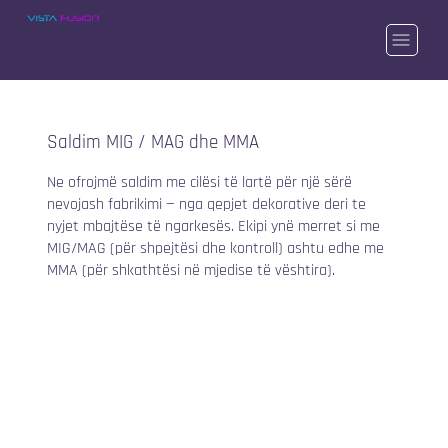
Saldim MIG / MAG dhe MMA
Ne ofrojmë saldim me cilësi të lartë për një sërë
nevojash fabrikimi — nga qepjet dekorative deri te
nyjet mbajtëse të ngarkesës. Ekipi ynë merret si me
MIG/MAG (për shpejtësi dhe kontroll) ashtu edhe me
MMA (për shkathtësi në mjedise të vështira).