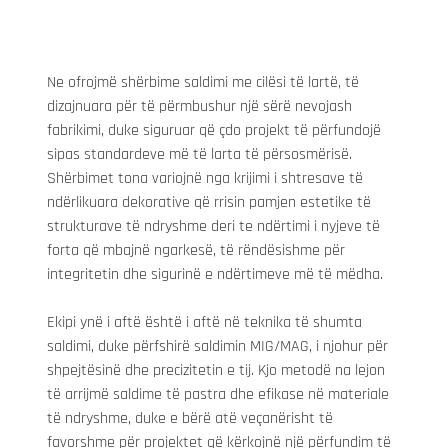
Ne ofrojmë shërbime saldimi me cilësi të lartë, të 
dizajnuara për të përmbushur një sërë nevojash 
fabrikimi, duke siguruar që çdo projekt të përfundojë 
sipas standardeve më të larta të përsosmërisë. 
Shërbimet tona variojnë nga krijimi i shtresave të 
ndërlikuara dekorative që rrisin pamjen estetike të 
strukturave të ndryshme deri te ndërtimi i nyjeve të 
forta që mbajnë ngarkesë, të rëndësishme për 
integritetin dhe sigurinë e ndërtimeve më të mëdha.
Ekipi ynë i aftë është i aftë në teknika të shumta 
saldimi, duke përfshirë saldimin MIG/MAG, i njohur për 
shpejtësinë dhe precizitetin e tij. Kjo metodë na lejon 
të arrijmë saldime të pastra dhe efikase në materiale 
të ndryshme, duke e bërë atë veçanërisht të 
favorshme për projektet që kërkojnë një përfundim të 