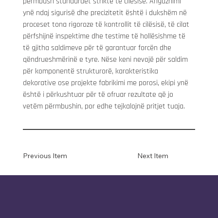
përmbush standardet strikte të cilësisë. Angazhimi 
ynë ndaj sigurisë dhe precizitetit është i dukshëm në 
proceset tona rigoroze të kontrollit të cilësisë, të cilat 
përfshijnë inspektime dhe testime të hollësishme të 
të gjitha saldimeve për të garantuar forcën dhe 
qëndrueshmërinë e tyre. Nëse keni nevojë për saldim 
për komponentë strukturorë, karakteristika 
dekorative ose projekte fabrikimi me porosi, ekipi ynë 
është i përkushtuar për të ofruar rezultate që jo 
vetëm përmbushin, por edhe tejkalojnë pritjet tuaja.
Previous Item
Next Item