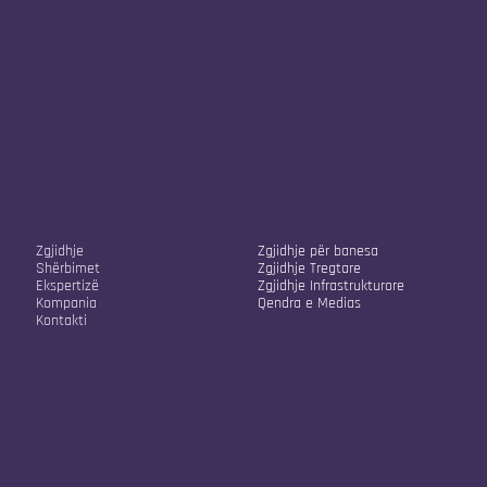
Kompania jonë
Zgjidhjet tona
Zgjidhje
Zgjidhje për banesa
Shërbimet
Zgjidhje Tregtare
Ekspertizë
Zgjidhje Infrastrukturore
Kompania
Qendra e Medias
Kontakti
Informacione Kontakti
Rr. Sokol Sopi A2/22
10000, Prishtina, Kosovë
info@vistafusion.live