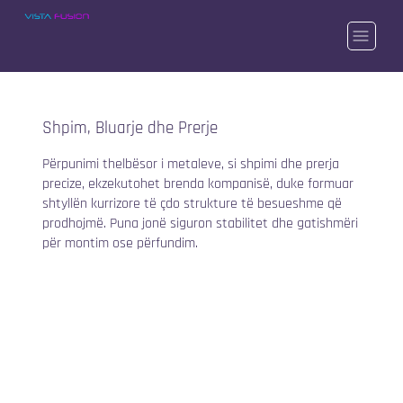
Shpim, Bluarje dhe Prerje
Përpunimi thelbësor i metaleve, si shpimi dhe prerja
precize, ekzekutohet brenda kompanisë, duke formuar
shtyllën kurrizore të çdo strukture të besueshme që
prodhojmë. Puna jonë siguron stabilitet dhe gatishmëri
për montim ose përfundim.