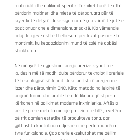
materialit dhe aplikimit specifik. Teknikët tanë të aftë 
përdorin makineri dhe mjete të përparuara për të 
kryer këtë detyrë, duke siguruar që çdo vrimë të jetë e 
pozicionuar dhe e dimensionuar saktë. Kjo vëmendje 
ndaj detajeve është thelbësore për fazat pasuese të 
montimit, ku keqpozicionimi mund të çojë në dobësi 
strukturore.
Në mënyrë të ngjashme, prerja precize kryhet me 
kujdesin më të madh, duke përdorur teknologji prerjeje 
të teknologjisë së fundit, duke përfshirë prerjen me 
lazer dhe përpunimin CNC. Këto metoda na lejojnë të 
arrijmë forma dhe profile të ndërlikuara që shpesh 
kërkohen në aplikimet moderne inxhinierike. Aftësia 
për të prerë metalin me një precizion të tillë jo vetëm 
që rrit pamjen estetike të produkteve tona, por 
gjithashtu kontribuon ndjeshëm në performancën e 
tyre funksionale. Çdo prerje ekzekutohet me qëllim 