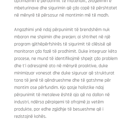
optimizimin e përdorimit të materialit, zvogëlimin e 
mbeturinave dhe sigurimin që çdo copë të përshtatet 
në mënyrë të përsosur në montimin më të madh.
Angazhimi ynë ndaj përpunimit të brendshëm nuk 
mbaron me shpimin dhe prerjen; ai shtrihet në një 
program gjithëpërfshirës të sigurimit të cilësisë që 
monitoron çdo fazë të prodhimit. Duke integruar këto 
procese, ne mund të identifikojmë shpejt çdo problem 
dhe t'i adresojmë ato në mënyrë proaktive, duke 
minimizuar vonesat dhe duke siguruar që strukturat 
tona të jenë të qëndrueshme dhe të gatshme për 
montim ose përfundim. Kjo qasje holistike ndaj 
përpunimit të metaleve është ajo që na dallon në 
industri, ndërsa përpiqemi të ofrojmë jo vetëm 
produkte, por edhe zgjidhje të besueshme që i 
rezistojnë kohës.