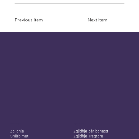
Previous Item
Next Item
Kompania jonë
Zgjidhjet tona
Zgjidhje
Zgjidhje për banesa
Shërbimet
Zgjidhje Tregtare