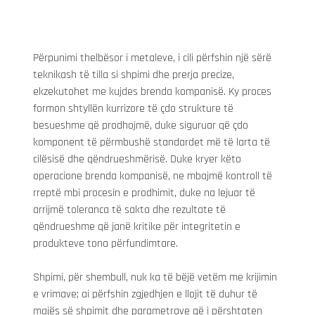
Përpunimi thelbësor i metaleve, i cili përfshin një sërë 
teknikash të tilla si shpimi dhe prerja precize, 
ekzekutohet me kujdes brenda kompanisë. Ky proces 
formon shtyllën kurrizore të çdo strukture të 
besueshme që prodhojmë, duke siguruar që çdo 
komponent të përmbushë standardet më të larta të 
cilësisë dhe qëndrueshmërisë. Duke kryer këto 
operacione brenda kompanisë, ne mbajmë kontroll të 
rreptë mbi procesin e prodhimit, duke na lejuar të 
arrijmë toleranca të sakta dhe rezultate të 
qëndrueshme që janë kritike për integritetin e 
produkteve tona përfundimtare.
Shpimi, për shembull, nuk ka të bëjë vetëm me krijimin 
e vrimave; ai përfshin zgjedhjen e llojit të duhur të 
majës së shpimit dhe parametrave që i përshtaten 