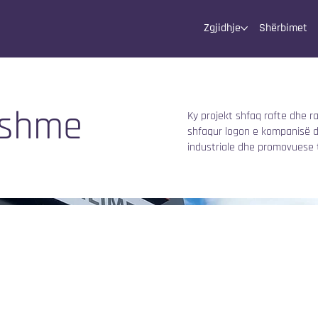
Zgjidhje
Shërbimet
thshme
Ky projekt shfaq rafte dhe 
shfaqur logon e kompanisë 
industriale dhe promovuese t