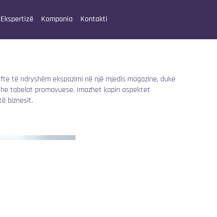
Ekspertizë
Kompania
Kontakti
rafte të ndryshëm ekspozimi në një mjedis magazine, duke
dhe tabelat promovuese. Imazhet kapin aspektet
ë biznesit.