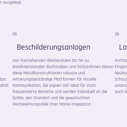
on ausgelegt.
05
06
Beschilderungsanlagen
La
Von freistehenden Werbesäulen bis hin zu
Archit
dreidimensionalen Buchstaben und Stützrahmen bieten
Eingan
diese Metallkonstruktionen robuste und
Neubau
bar,
witterungsbeständige Plattformen für visuelle
Schau
lität
Kommunikation. Sie eignen sich ideal für stark
unters
frequentierte Bereiche und werden individuell an die
auch f
Größe, den Standort und die gewünschten
Werbewirkungsziele Ihrer Marke angepasst.