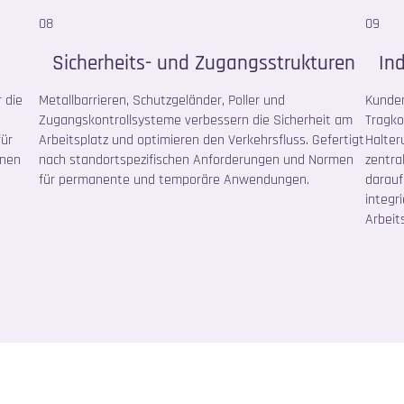
08
09
Sicherheits- und Zugangsstrukturen
In
 die
Metallbarrieren, Schutzgeländer, Poller und
Kunden
Zugangskontrollsysteme verbessern die Sicherheit am
Tragko
für
Arbeitsplatz und optimieren den Verkehrsfluss. Gefertigt
Halter
onen
nach standortspezifischen Anforderungen und Normen
zentra
für permanente und temporäre Anwendungen.
darauf
integr
Arbeit