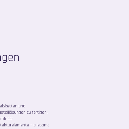
ngen
delsketten und
alllösungen zu fertigen,
umfasst
tekturelemente – allesamt