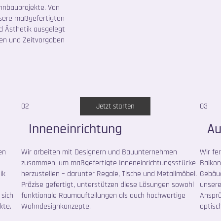
ohnbauprojekte. Von
nsere maßgefertigten
nd Ästhetik ausgelegt
gen und Zeitvorgaben
02
03
Jetzt starten
Inneneinrichtung
Au
en
Wir arbeiten mit Designern und Bauunternehmen
Wir fe
zusammen, um maßgefertigte Inneneinrichtungsstücke
Balkon
ik
herzustellen – darunter Regale, Tische und Metallmöbel.
Gebäud
Präzise gefertigt, unterstützen diese Lösungen sowohl
unsere
sich
funktionale Raumaufteilungen als auch hochwertige
Ansprü
kte.
Wohndesignkonzepte.
optisc