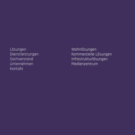
Unser Unternehmen
Unsere Lösungen
Lösungen
Wohnlösungen
Dienstleistungen
Kommerzielle Lösungen
Sachverstand
Infrastrukturlösungen
Unternehmen
Medienzentrum
Kontakt
Kontaktinformationen
Str. Sokol Sopi A2/22
10000, Pristina, Kosovo
info@vistafusion.live
+38348334245