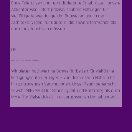
Enge Toleranzen und reproduzierbare Ergebnisse – unsere
Abkantpresse liefert präzise, saubere Faltungen für
vielfältige Anwendungen im Bauwesen und in der
Architektur. Ideal für Bauteile, die sowohl formschön als
auch funktional sein müssen.
03
MIG-, MAG- und MMA-Schweißen
Wir bieten hochwertige Schweißarbeiten für vielfältige
Fertigungsanforderungen – von dekorativen Nähten bis
hin zu tragenden Verbindungen. Unser Team beherrscht
sowohl MIG/MAG (für Schnelligkeit und Kontrolle) als auch
MMA (für Vielseitigkeit in anspruchsvollen Umgebungen).