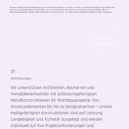
Wir bieten maßgeschneiderte Metallbaulösungen, die exakt auf die Bedürfnisse von Wohn-, Gewerbe- und Infrastrukturprojekten zugeschnitten sind.
Jedes von uns gefertigte Bauteil ist zweckmäßig – sei es zur Verschönerung eines Hauses, zur Verstärkung von Verkaufsflächen oder zur
Unterstützung industrieller Anlagen. Keine Standardteile, keine Kompromisse – nur solide, präzise ausgeführte Fertigung für lange Lebensdauer.
LÖSUNGEN
ENTDECKEN
01
Wohnlösungen
Wir unterstützen Architekten, Bauherren und
Immobilienentwickler mit präzisionsgefertigten
Metallkonstruktionen für Wohnbauprojekte. Von
Strukturelementen bis hin zu Designakzenten – unsere
maßgefertigten Konstruktionen sind auf Leistung,
Langlebigkeit und Ästhetik ausgelegt und werden
individuell auf Ihre Projektanforderungen und