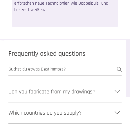
erforschen neue Technologien wie Doppelpuls- und
Laserschweißen.
Frequently asked questions
Can you fabricate from my drawings?
Yes. Send your drawings, specs, and project notes. We build
Which countries do you supply?
from your files and requirements. If needed, we can also
help with 3D models and shop drawings.
Vista Fusion has contributed to projects supplied to