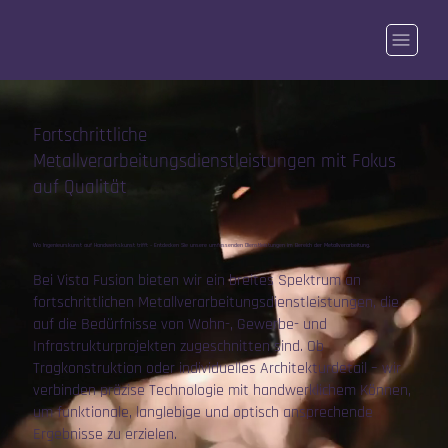
Fortschrittliche
Metallverarbeitungsdienstleistungen mit Fokus
auf Qualität
Wo Ingenieurskunst auf Handwerkskunst trifft – Entdecken Sie unsere umfassenden Dienstleistungen im Bereich der Metallverarbeitung.
Bei Vista Fusion bieten wir ein breites Spektrum an
fortschrittlichen Metallverarbeitungsdienstleistungen, die
auf die Bedürfnisse von Wohn-, Gewerbe- und
Infrastrukturprojekten zugeschnitten sind. Ob
Tragkonstruktion oder individuelles Architekturdetail – wir
verbinden präzise Technologie mit handwerklichem Können,
um funktionale, langlebige und optisch ansprechende
Ergebnisse zu erzielen.