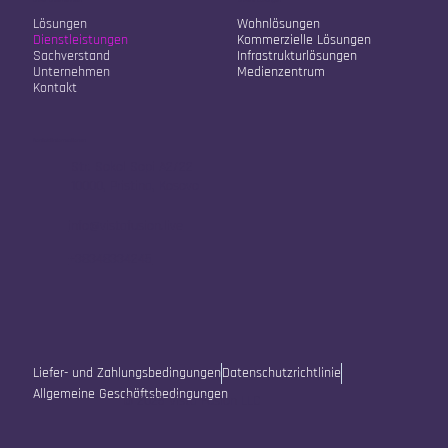
Unser Unternehmen
Unsere Lösungen
Lösungen
Wohnlösungen
Dienstleistungen
Kommerzielle Lösungen
Sachverstand
Infrastrukturlösungen
Unternehmen
Medienzentrum
Kontakt
Kontaktinformationen
Str. Sokol Sopi A2/22
10000, Pristina, Kosovo
info@vistafusion.live
+38348334245
Liefer- und Zahlungsbedingungen
Datenschutzrichtlinie
Allgemeine Geschäftsbedingungen
© 2025 Vista Fusion LLC