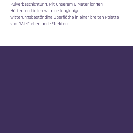
Pulverbeschichtung. Mit unserem 6 Meter langen
Härteofen bieten wir eine langlebige,
witterungsbeständige Oberfläche in einer breiten Palette
von RAL-Farben und -Effekten.