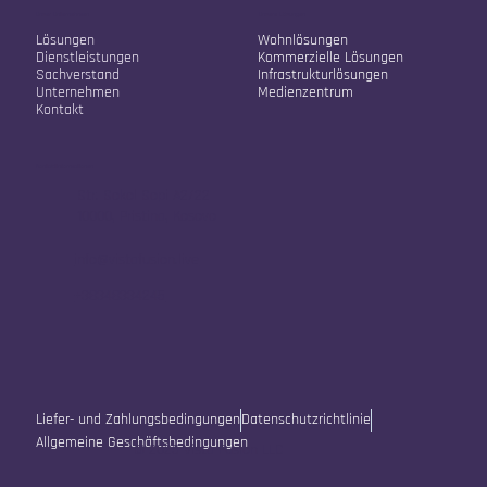
Unser Unternehmen
Unsere Lösungen
Lösungen
Wohnlösungen
Dienstleistungen
Kommerzielle Lösungen
Sachverstand
Infrastrukturlösungen
Unternehmen
Medienzentrum
Kontakt
Kontaktinformationen
Str. Sokol Sopi A2/22
10000, Pristina, Kosovo
info@vistafusion.live
+38348334245
Liefer- und Zahlungsbedingungen
Datenschutzrichtlinie
Allgemeine Geschäftsbedingungen
© 2025 Vista Fusion LLC