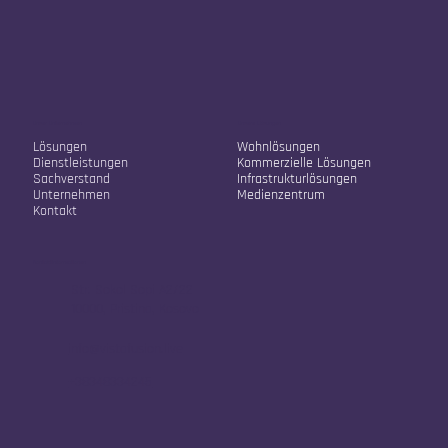
Unser Unternehmen
Unsere Lösungen
Lösungen
Wohnlösungen
Dienstleistungen
Kommerzielle Lösungen
Sachverstand
Infrastrukturlösungen
Unternehmen
Medienzentrum
Kontakt
Kontaktinformationen
Str. Sokol Sopi A2/22
10000, Pristina, Kosovo
info@vistafusion.live
+38348334245