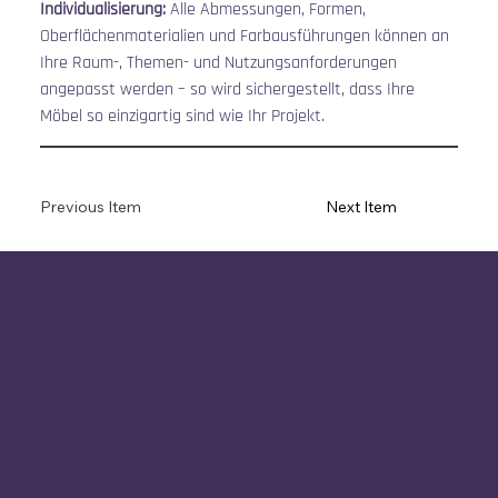
Individualisierung:
 Alle Abmessungen, Formen, 
Oberflächenmaterialien und Farbausführungen können an 
Ihre Raum-, Themen- und Nutzungsanforderungen 
angepasst werden – so wird sichergestellt, dass Ihre 
Möbel so einzigartig sind wie Ihr Projekt.
Previous Item
Next Item