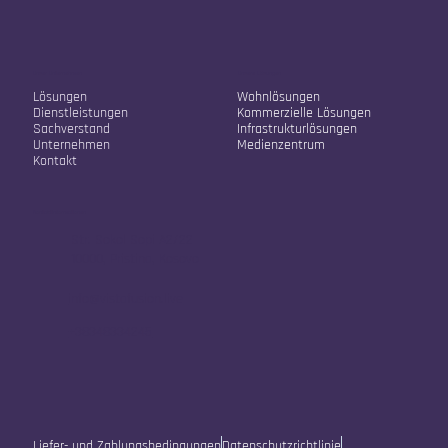
Unser Unternehmen
Unsere Lösungen
Lösungen
Wohnlösungen
Dienstleistungen
Kommerzielle Lösungen
Sachverstand
Infrastrukturlösungen
Unternehmen
Medienzentrum
Kontakt
Kontaktinformationen
Str. Sokol Sopi A2/22
10000, Pristina, Kosovo
info@vistafusion.live
+38348334245
Liefer- und Zahlungsbedingungen
Datenschutzrichtlinie