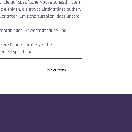
 die auf spezifische Motive zugeschnitten 
diejenigen, die etwas Einzigartiges suchen.
Varianten, um sicherzustellen, dass unsere 
rtmentanlagen, Gewerbegebäude und 
unsere Kunden Größen, Farben, 
ten entsprechen.
Next Item
Kontaktinfor
mationen
Str. Sokol Sopi A2/22