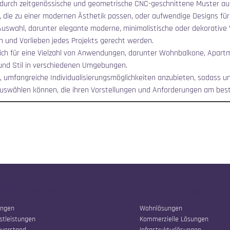
 durch zeitgenössische und geometrische CNC-geschnittene Muster aus,
, die zu einer modernen Ästhetik passen, oder aufwendige Designs für 
 Auswahl, darunter elegante moderne, minimalistische oder dekorative 
n und Vorlieben jedes Projekts gerecht werden.
sich für eine Vielzahl von Anwendungen, darunter Wohnbalkone, Apa
 und Stil in verschiedenen Umgebungen.
uf, umfangreiche Individualisierungsmöglichkeiten anzubieten, sodass 
swählen können, die ihren Vorstellungen und Anforderungen am bes
er Unternehmen
Unsere Lösungen
ungen
Wohnlösungen
stleistungen
Kommerzielle Lösungen