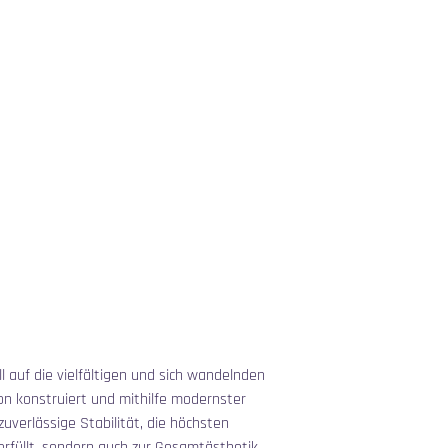
uell auf die vielfältigen und sich wandelnden 
n konstruiert und mithilfe modernster 
uverlässige Stabilität, die höchsten 
erfüllt, sondern auch zur Gesamtästhetik 