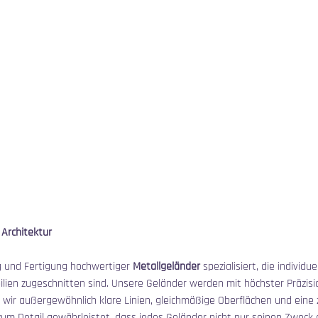
Architektur
ng und Fertigung hochwertiger 
Metallgeländer
 spezialisiert, die individ
en zugeschnitten sind. Unsere Geländer werden mit höchster Präzisio
 wir außergewöhnlich klare Linien, gleichmäßige Oberflächen und eine z
zum Detail gewährleistet, dass jedes Geländer nicht nur seinen Zweck 