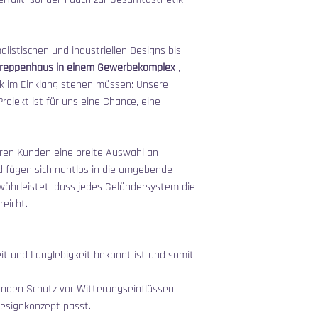
listischen und industriellen Designs bis 
reppenhaus in einem Gewerbekomplex
 , 
tik im Einklang stehen müssen: Unsere 
ojekt ist für uns eine Chance, eine 
seren Kunden eine breite Auswahl an 
d fügen sich nahtlos in die umgebende 
währleistet, dass jedes Geländersystem die 
eicht.
it und Langlebigkeit bekannt ist und somit 
genden Schutz vor Witterungseinflüssen 
 Designkonzept passt.