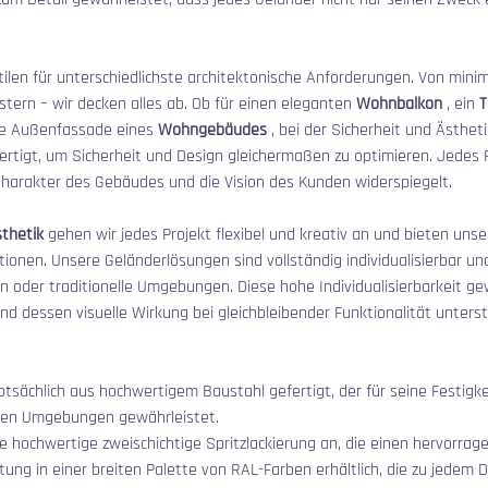
tilen für unterschiedlichste architektonische Anforderungen. Von minima
tern – wir decken alles ab. Ob für einen eleganten 
Wohnbalkon
 , ein 
T
die Außenfassade eines 
Wohngebäudes
 , bei der Sicherheit und Ästhe
rtigt, um Sicherheit und Design gleichermaßen zu optimieren. Jedes Pr
 Charakter des Gebäudes und die Vision des Kunden widerspiegelt.
thetik
 gehen wir jedes Projekt flexibel und kreativ an und bieten un
ionen. Unsere Geländerlösungen sind vollständig individualisierbar un
n oder traditionelle Umgebungen. Diese hohe Individualisierbarkeit ge
 dessen visuelle Wirkung bei gleichbleibender Funktionalität unterstr
sächlich aus hochwertigem Baustahl gefertigt, der für seine Festigke
enen Umgebungen gewährleistet.
ne hochwertige zweischichtige Spritzlackierung an, die einen hervorra
htung in einer breiten Palette von RAL-Farben erhältlich, die zu jedem