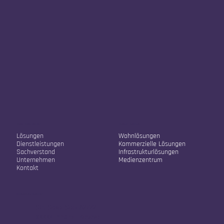
Unser Unternehmen
Unsere Lösungen
Lösungen
Wohnlösungen
Dienstleistungen
Kommerzielle Lösungen
Sachverstand
Infrastrukturlösungen
Unternehmen
Medienzentrum
Kontakt
Kontaktinformationen
Str. Sokol Sopi A2/22
10000, Pristina, Kosovo